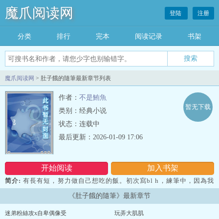
魔爪阅读网
登陆
注册
分类
排行
完本
阅读记录
书架
魔爪阅读网
> 肚子餓的隨筆最新章节列表
作者：
不是鮪魚
暂无下载
类别：经典小说
状态：连载中
最后更新：2026-01-09 17:06
开始阅读
加入书架
简介:
有長有短，努力做自己想吃的飯。初次寫bl h，練筆中，因為我
真的好餓（不是popo、CxC、threads同步更新中。...
《肚子餓的隨筆》最新章节
迷弟粉絲攻x自卑偶像受
玩弄大肌肌