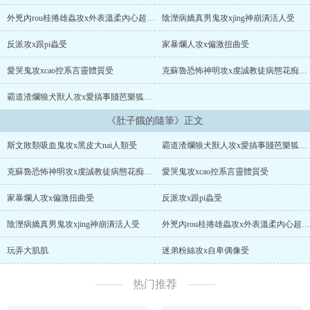
外兇內rou桂捲雄蟲攻x外表溫柔內心超色雌蟲受
陰溼病嬌真男鬼攻xjing神崩潰活人受
反派攻x跟pi蟲受
家暴爛人攻x偏激扭曲受
愛哭鬼攻xcao控系言靈體質受
克蘇魯恐怖神明攻x虔誠教徒病態花痴受（慎）
霸道渣爛狼犬獸人攻x愛搞事賤芭樂狐狸獸人受
《肚子餓的隨筆》正文
斯文敗類吸血鬼攻x黑皮大nai人類受
霸道渣爛狼犬獸人攻x愛搞事賤芭樂狐狸獸人受
克蘇魯恐怖神明攻x虔誠教徒病態花痴受（慎）
愛哭鬼攻xcao控系言靈體質受
家暴爛人攻x偏激扭曲受
反派攻x跟pi蟲受
陰溼病嬌真男鬼攻xjing神崩潰活人受
外兇內rou桂捲雄蟲攻x外表溫柔內心超色雌蟲受
玩弄大肌肌
迷弟粉絲攻x自卑偶像受
热门推荐