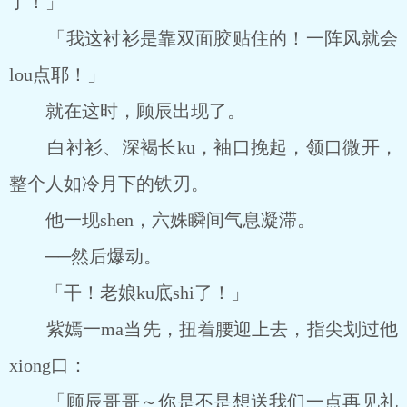
了！」
「我这衬衫是靠双面胶贴住的！一阵风就会
lou点耶！」
就在这时，顾辰出现了。
白衬衫、深褐长ku，袖口挽起，领口微开，
整个人如冷月下的铁刃。
他一现shen，六姝瞬间气息凝滞。
──然后爆动。
「干！老娘ku底shi了！」
紫嫣一ma当先，扭着腰迎上去，指尖划过他
xiong口：
「顾辰哥哥～你是不是想送我们一点再见礼