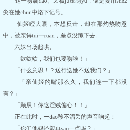
这一吻霸dao、又极ju压制yu，像是要用she2
尖在她chun中烙下记号。
仙姬瞪大眼，本想反击，却在那灼热吻意
中，被亲得tui一ruan，差点没跪下去。
六姝当场起哄。
「欸欸欸，我们也要吻啦！」
「什么意思！？送行送她不送我们？」
「亲仙姬的嘴那么久，我们连一下都没
有？」
「顾辰！你这淫贼偏心！！」
正在此时，一dao酸不溜丢的声音响起：
「你们他妈还能再sao一点吗？」