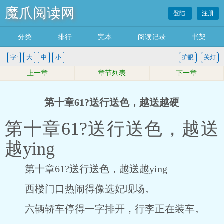
魔爪阅读网
登陆
注册
分类
排行
完本
阅读记录
书架
字:
大
中
小
护眼
关灯
上一章
章节列表
下一章
第十章61?送行送色，越送越硬
第十章61?送行送色，越送
越ying
第十章61?送行送色，越送越ying
西楼门口热闹得像选妃现场。
六辆轿车停得一字排开，行李正在装车。