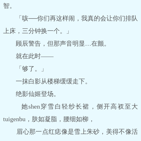
智。
「咳──你们再这样闹，我真的会让你们排队
上床，三分钟换一个。」
顾辰警告，但那声音明显…在颤。
就在此时——
「够了。」
一抹白影从楼梯缓缓走下。
绝影仙姬登场。
她shen穿雪白轻纱长裙，侧开高衩至大
tuigenbu，肤如凝脂，腰细如柳，
眉心那一点红痣像是雪上朱砂，美得不像活