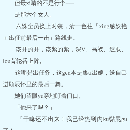
但最xi睛的不是行李──
是那六个女人。
六姝全员换上时装，清一色往「xing感妖艳
＋出征前最后一击」路线走。
该开的开，该紧的紧，深V、高衩、透肤、
lou背轮番上阵。
这哪是出任务，这gen本是集ti出嫁，送自己
进顾辰怀里的最后一舞。
她们望眼yu穿地盯着门口。
「他来了吗？」
「干嘛还不出来！我已经热到内ku黏屁gu