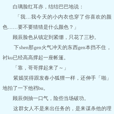
白璃脸红耳赤，结结巴巴地说：
「我…我今天的小内衣也穿了你喜欢的颜
色……要不要猜猜是什么颜色？」
顾辰脸色从镇定到紧绷，只花了三秒。
下shen那gen火气冲天的东西gen本挡不住，
衬ku已经高高撑起一座帐篷。
「靠，哥哥撑起来了～」
紫嫣笑得跟发春小狐狸一样，还伸手「啪」
地拍了一下他裆bu。
顾辰倒抽一口气，险些当场破功。
这群女人不是来出任务的，是来谋杀他的理