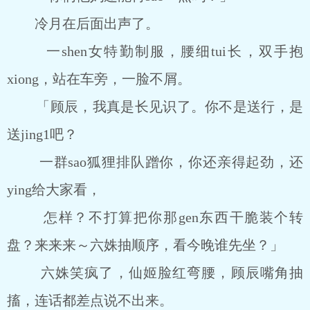
冷月在后面出声了。
一shen女特勤制服，腰细tui长，双手抱
xiong，站在车旁，一脸不屑。
「顾辰，我真是长见识了。你不是送行，是
送jing1吧？
一群sao狐狸排队蹭你，你还亲得起劲，还
ying给大家看，
怎样？不打算把你那gen东西干脆装个转
盘？来来来～六姝抽顺序，看今晚谁先坐？」
六姝笑疯了，仙姬脸红弯腰，顾辰嘴角抽
搐，连话都差点说不出来。