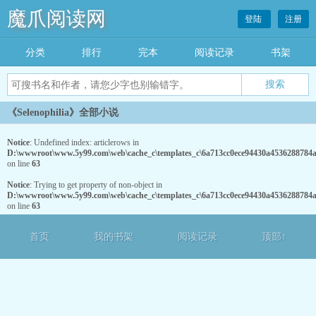
魔爪阅读网
登陆
注册
分类
排行
完本
阅读记录
书架
《Selenophilia》全部小说
Notice
: Undefined index: articlerows in
D:\wwwroot\www.5y99.com\web\cache_c\templates_c\6a713cc0ece94430a4536288784a5
on line
63
Notice
: Trying to get property of non-object in
D:\wwwroot\www.5y99.com\web\cache_c\templates_c\6a713cc0ece94430a4536288784a5
on line
63
首页
我的书架
阅读记录
顶部↑